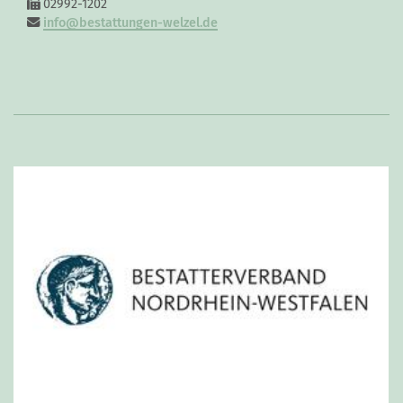
02992-1202
info@bestattungen-welzel.de