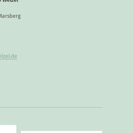
o Welzel
Marsberg
lzel.de