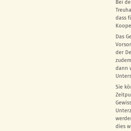
Bei de
Treuha
dass f
Kooper
Das Ge
Vorsor
der De
zudem,
dann w
Unters
Sie kö
Zeitpu
Gewiss
Unterz
werden
dies w