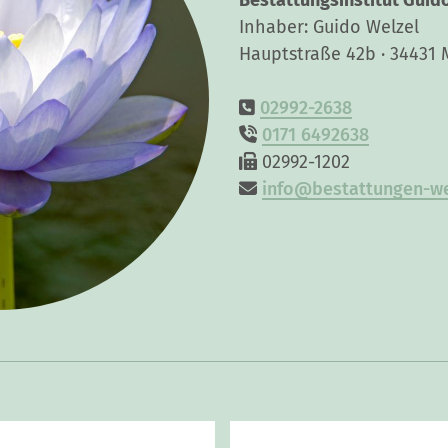
Bestattungsinstitut Guid
Inhaber: Guido Welzel
Hauptstraße 42b · 34431 
02992-2638
0171 6492638
02992-1202
info@bestattungen-we