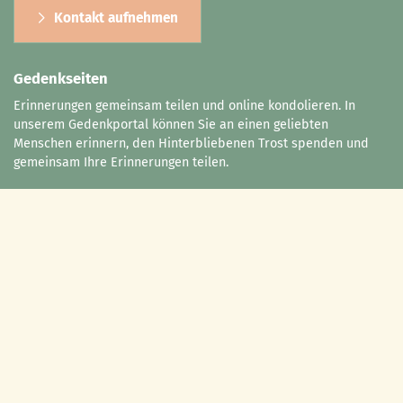
Kontakt aufnehmen
Gedenkseiten
Erinnerungen gemeinsam teilen und online kondolieren. In
unserem Gedenkportal können Sie an einen geliebten
Menschen erinnern, den Hinterbliebenen Trost spenden und
gemeinsam Ihre Erinnerungen teilen.
Zum Gedenkportal
Impressum
//
Datenschutzerklärung
© 2026 Bestattungsinstitut Guido Welzel, Marsberg